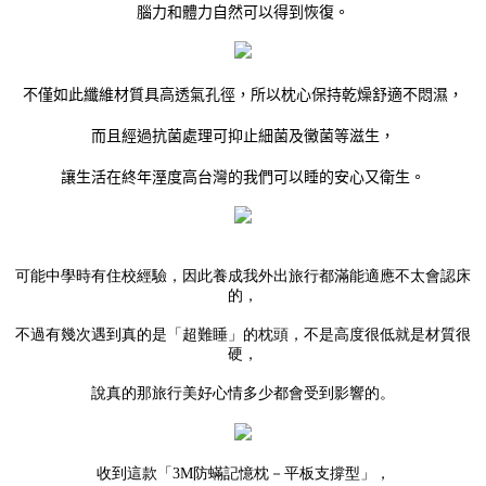
腦力和體力自然可以得到恢復。
不僅如此纖維材質具高透氣孔徑，所以枕心保持乾燥舒適不悶濕，
而且經過抗菌處理可抑止細菌及黴菌等滋生，
讓生活在終年溼度高台灣的我們可以睡的安心又衛生。
可能中學時有住校經驗，因此養成我外出旅行都滿能適應不太會認床
的，
不過有幾次遇到真的是「超難睡」的枕頭，不是高度很低就是材質很
硬，
說真的那旅行美好心情多少都會受到影響的。
收到這款「
3M防蟎記憶枕－平板支撐型」，