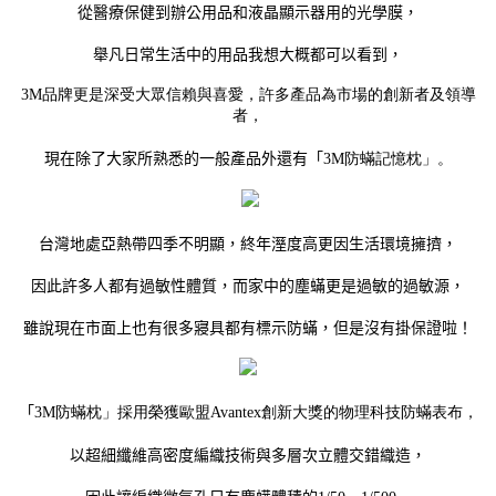
從醫療保健到辦公用品和液晶顯示器用的光學膜，
舉凡日常生活中的用品我想大概都可以看到，
3M品牌更是深受大眾信賴與喜愛，許多產品為市場的創新者及領導
者，
現在除了大家所熟悉的一般產品外還有
「
3M防蟎記憶枕」。
台灣地處亞熱帶四季不明顯，終年溼度高更因生活環境擁擠，
因此許多人都有過敏性體質，而家中的塵蟎更是過敏的過敏源，
雖說現在市面上也有很多寢具都有標示防蟎，但是沒有掛保證啦！
「
3M防蟎枕」採用榮獲歐盟Avantex創新大獎的物理科技防蟎表布，
以超細纖維高密度編織技術與多層次立體交錯織造，