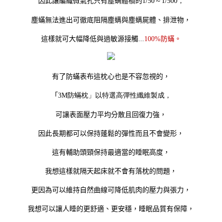
因此讓編織微氣孔只有塵螨體積的
1/50～1/500，
塵蟎無法進出可徹底阻隔塵螨與塵螨屍體、排泄物，
這樣就可大幅降低與過敏源接觸...
100
%
防蟎。
有了防蟎表布這枕心也是不容忽視的，
「
3M防蟎枕」以特選高彈性纖維製成，
可讓表面壓力平均分散且回復力強，
因此長期都可以保持蓬鬆的彈性而且不會變形，
這有輔助頭頸保持最適當的睡眠高度，
我想這樣就隔天起床就不會有落枕的問題，
更因為可以維持自然曲線可降低肌肉的壓力與張力，
我想可以讓人睡的更舒適、更安穩，
睡眠品質有保障，