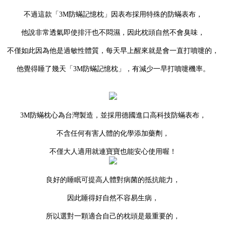
不過這款「
3M防蟎記憶枕」因表布採用特殊的防蟎表布，
他說非常透氣即使排汗也不悶濕，因此枕頭自然不會臭味，
不僅如此因為他是過敏性體質，每天早上醒來就是會一直打噴嚏的，
他覺得
睡了幾天
「
3M防蟎記憶枕」，有減少一早打噴嚏機率。
3M防蟎枕心為台灣製造，並採用德國進口高科技防蟎表布，
不含任何有害人體的化學添加藥劑，
不僅大人適用就連寶寶也能安心使用喔！
良好的睡眠可提高人體對病菌的抵抗能力，
因此睡得好自然不容易生病，
所以選對一顆適合自己的枕頭是最重要的，