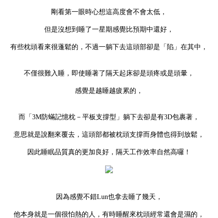
剛看第一眼時心想這高度會不會太低，
但是沒想到睡了一星期感覺比預期中還好，
有些枕頭看來很蓬鬆的，不過一躺下去這頭部卻是「陷」在其中，
不僅很難入睡，即使睡著了隔天起床卻是頭疼或是頭暈，
感覺是越睡越疲累的，
而「
3M防蟎記憶枕－平板支撐型」躺下去卻是有3D包裹著，
意思就是說翻來覆去，這頭部都被枕頭支撐而身體也得到放鬆，
因此睡眠品質真的更加良好，隔天工作效率自然高囉！
因為感覺不錯
Lun也拿去
睡
了幾天，
他本身就是一個很怕熱的人，有時睡醒來枕頭經常還會是濕的，