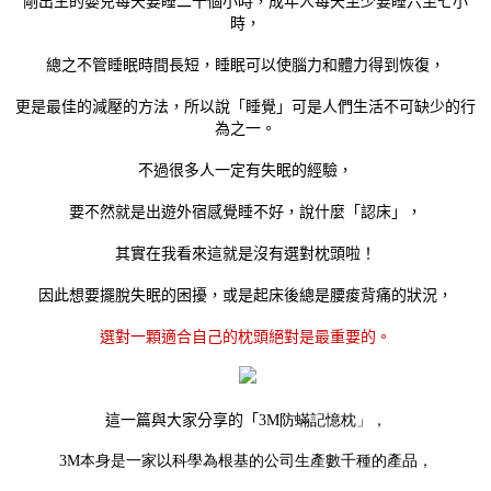
剛出生的嬰兒每天要睡二十個小時，成年人每天至少要睡六至七小
時，
總之不管睡眠時間長短，睡眠可以使腦力和體力得到恢復，
更是最佳的減壓的方法，所以說「睡覺」可是人們生活不可缺少的行
為之一。
不過很多人一定有失眠的經驗，
要不然就是出遊外宿感覺睡不好，說什麼「認床」，
其實在我看來這就是沒有選對枕頭啦！
因此想要擺脫失眠的困擾，或是起床後總是腰痠背痛的狀況，
選對一顆適合自己的枕頭絕對是最重要的。
這一篇與大家分享的「
3M防蟎記憶枕」，
3M本身是一家以科學為根基的公司生產數千種的產品，