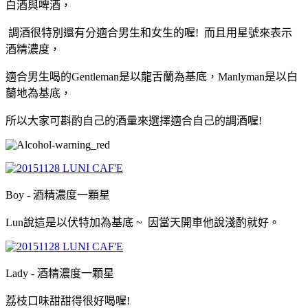
白酒與啤酒
，
調酒很特別還有分適合男生和女生的喔!
而且用星號來表示
酒精濃度
，
適合男生喝的Gentleman是以龍舌蘭為基底
，
Manlyman
是以白
蘭地為基底
，
所以大家可斟酌自己的酒量來選擇適合自己的調酒喔!
B
oy - 酒精濃度一顆星
Lun說這是以
伏特加為基底 ~ 因當天開車他說淺酌就好
。
Lady
- 酒精濃度一顆星
荔枝口味甜甜得很好喝喔!