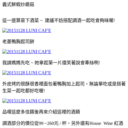
義式鮮蝦炒磨菇
這一道算是下酒菜 ~ 建議不妨搭配調酒一起吃會夠味喔!
老墨鴨胸起司餅
我請媽媽先吃 ~ 她拿起第一片還笑著說會牽絲咧!
外皮烤的很酥很香裡面
包著鴨胸加上起司，無論單吃或是搭著
生菜一起吃都好吃喔!
品嚐這麼多佳餚後再來介紹這裡的酒類
調酒部分的價位從99 ~260元 / 杯
，另外還有House Wine 紅酒