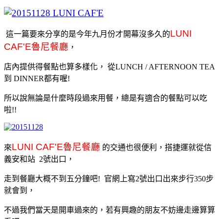
LUNI
這一篇要來分享的是今年九月份才開幕沒多久的
CAF'E
魯尼餐廳
，
店內提供得餐點也算多樣化
，
從LUNCH / AFTERNOON TEA
到 DINNER都有喔!
所以說無論是什麼時段過來用餐
，
總是有適合的餐點可以吃
啦!!
LUNI CAF'E
魯尼餐廳
來
的交通也很便利
，搭捷運就從信
義安和站 2號出口
，
走到餐廳大概不到五分鐘吧!
官網上寫
2
號出口出來步行
350
步
就會到，
不過我們當天是開車過來的
，
若有興趣的朋友不妨邊走邊算算