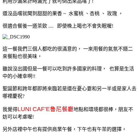
利用沙漏來計時漏光了就可倒出來品嚐了!
還沒品嚐就聞到甜甜的果香 ~ 水蜜桃
、
杏桃
、
玫瑰
，
很適合餐後一道茶飲 .... 即使晚上喝也不會失眠喔!
這一餐我們三個人都吃的很滿意的
，
一來用餐的氣氛不錯二
來餐點也很美味
，
雖說沒出國但是一餐可以吃到許多國家的料理
，
也算是生活
中的小確幸啊!!
聖誕節和跨年都即將來臨若是還在憂心要和另一半或是家人去
哪裡慶祝?
LUNI CAF'E
魯尼餐廳
我覺得
地點和環境都很棒，朋友不
妨可以考慮喔!
另外店裡中午也有提供商業午餐
，下午也有午茶的選擇
，