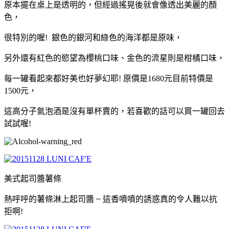
原本擺在桌上是透明的，但經過搖晃後就會像透出美麗的顏
色，
很特別的喔!
銀色的銀河和綠色的海洋都是原味
，
另外還有紅色的慾望為櫻桃口味
、
金色的流星則是柑橘口味
，
每一罐看起來都好美也好夢幻耶!
原價是1680元目前特價是
1500元
，
這高分子氣泡酒是沒有單杯賣的
，若
喜歡的話可以買一罐回去
試試喔!
美式起司醬薯條
熱呼呼的薯條淋上起司醬 ~ 這香噴噴的誘惑真的令人難以抗
拒啊!