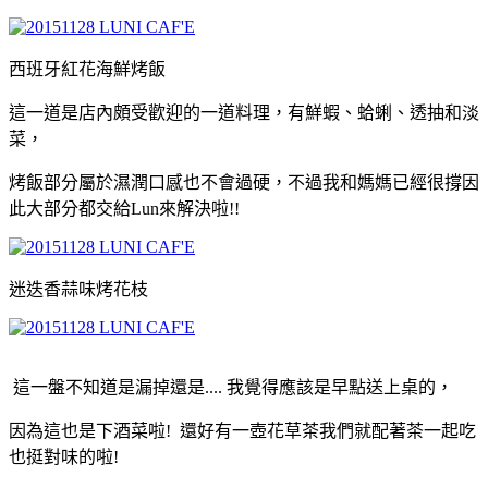
西班牙紅花海鮮烤飯
這一道是店內頗受歡迎的一道料理
，
有鮮蝦
、
蛤蜊、透抽和淡
菜
，
烤飯部分屬於濕潤口感也不會過硬
，
不過我和媽媽已經很撐因
此大部分都交給Lun來解決啦!!
迷迭香蒜味烤花枝
這一盤不知道是漏掉還是.... 我覺得應該是早點送上桌的
，
因為這也是下酒菜啦! 還好有一壺花草茶我們就配著茶一起吃
也挺對味的啦!