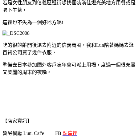
若是女性朋友到信義區逛街想找個裝潢佳燈光美地方用餐或是
喝下午茶
，
這裡也不失為一個好地方呢!
吃的很飽離開後還去附近的信義商圈
，
我和Lun陪著媽媽去逛
百貨公司買了幾件衣服
，
準備去日本參加國外客戶忘年會可派上用場
，度過一個很充實
又美麗的周末的夜晚
。
【店家資訊】
魯尼餐廳 Luni Caf'e FB
點這裡