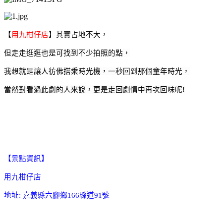
【
用九柑仔店
】其實占地不大
，
但走走逛逛也是可找到不少拍照的點，
我想就是讓人彷佛搭乘時光機
，
一秒回到那個童年時光
，
當然對看過此劇的人來說
，
更是走回劇情中再次回味呢!
【景點資訊】
用九柑仔店
地址: 嘉義縣六腳鄉166縣道91號