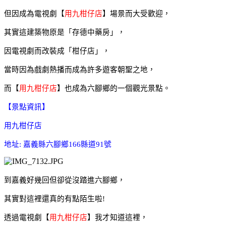
但因成為電視劇【
用九柑仔店
】場景而大受歡迎，
其實這建築物原是「存德中藥房」
，
因電視劇而改裝成「柑仔店」，
當時因為戲劇熱播而成為許多遊客朝聖之地，
而【
用九柑仔店
】也成為
六腳鄉的一個觀光景點。
【景點資訊】
用九柑仔店
地址: 嘉義縣六腳鄉166縣道91號
到嘉義好幾回但卻從沒踏進六腳鄉
，
其實對這裡還真的有點陌生啦!
透過電視劇
【
用九柑仔店
】
我才知道這裡，