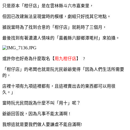
只是
原本「柑仔店」是在雲林縣斗六市嘉東里
，
但因已改建無法呈現當時的模樣，劇組只好找其它地點。
據說當時為了找到合意的「柑仔店」就耗時了三個月
，
最後找到有著濃濃人情味的「嘉義縣六腳鄉潭墘村」來拍攝。
或許你也好奇為什麼取名
【
用九柑仔店
】
?
「柑仔店」的老闆也就是阮光民爺爺
覺得
「因為人們生活所需要
的，
店裡十項有九項這裡都有，
且這裡賣出去的東西都可以用很
久。」
當時
阮光民
問說為什麼不叫「用十」呢？
爺爺回答說，因為凡事不能太滿啊 !
我想這就是要我們做人要謙虛不能自滿啊!