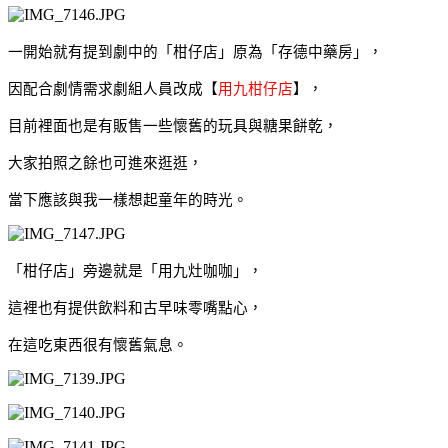
一開始就有提到劇中的「柑仔店」原為「存德中藥房」，
因配合劇情需求劇組人員改成
【
用九柑仔店
】
，
目前裡面也是有販售一些懷舊的玩具與糖果餅乾，
大家拍照之餘也可進來逛逛，
當下應該與我一樣想起童年的時光。
「柑仔店」旁邊就是「用九灶咖咖」，
這裡也有提供
飲料和古早味零嘴點心，
在這吃東西很有懷舊氣息。