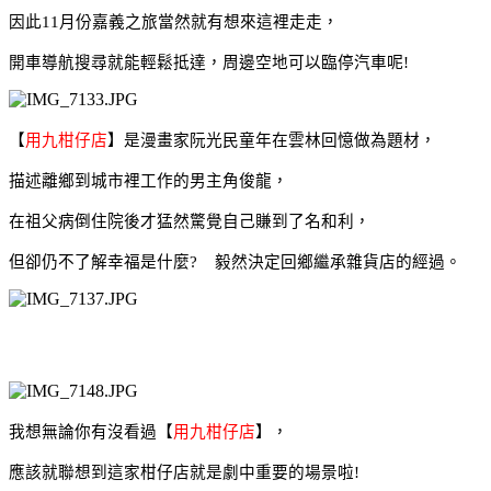
因此11月份嘉義之旅當然就有想來這裡走走，
開車導航搜尋就能輕鬆抵達
，
周邊空地可以臨停汽車呢!
【
用九柑仔店
】
是漫畫家阮光民童年在雲林回憶做為題材，
描述離鄉到城市裡工作的男主角俊龍，
在祖父病倒住院後才猛然驚覺自己賺到了名和利，
但卻仍不了解幸福是什麼?
毅然決定回鄉繼承雜貨店的經過。
我想無論你有沒看過【
用九柑仔店
】
，
應該就聯想到這家柑仔店就是劇中重要的場景啦!